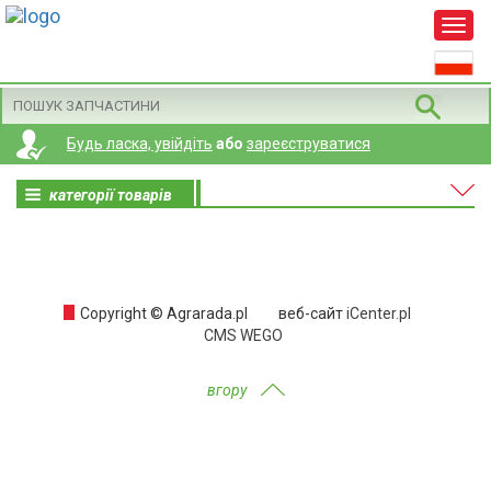
Будь ласка, увійдіть
або
зареєструватися
категорії товарів
Copyright © Agrarada.pl
веб-сайт
iCenter.pl
CMS WEGO
вгору