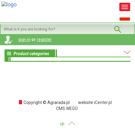
sign in
or
register
Product categories
Copyright © Agrarada.pl
website
iCenter.pl
CMS WEGO
up